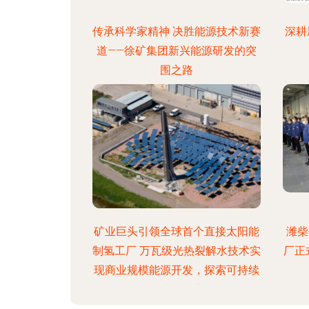
传承科学家精神 决胜能源技术新赛
深耕
道——徐矿集团新兴能源研发的突
围之路
矿业巨头引领全球首个直接太阳能
潍柴
制氢工厂 万瓦级光热裂解水技术实
厂正
现商业规模能源开发，探索可持续
的清洁能源之路