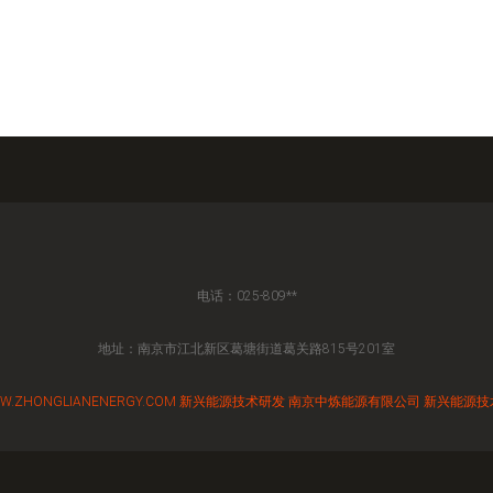
电话：025-809**
地址：南京市江北新区葛塘街道葛关路815号201室
W.ZHONGLIANENERGY.COM
新兴能源技术研发
南京中炼能源有限公司
新兴能源技