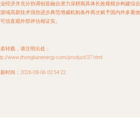
工业经济并充分协调创造融合潜力深耕期具体长效规模步构建综
能源域高新技术强劲进步典范增威机制条件再次赋予国内外多重
果可信直观外部评估相证实。
如若转载，请注明出处：
tp://www.zhonglianenergy.com/product/37.html
新时间：2026-08-06 02:54:22